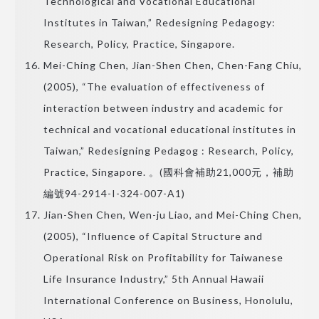
Technological and Vocational Educational
Institutes in Taiwan,” Redesigning Pedagogy:
Research, Policy, Practice, Singapore.
Mei-Ching Chen, Jian-Shen Chen, Chen-Fang Chiu,
(2005), “The evaluation of effectiveness of
interaction between industry and academic for
technical and vocational educational institutes in
Taiwan,” Redesigning Pedagog : Research, Policy,
Practice, Singapore. 。(國科會補助21,000元，補助
編號94-2914-I-324-007-A1)
Jian-Shen Chen, Wen-ju Liao, and Mei-Ching Chen,
(2005), “Influence of Capital Structure and
Operational Risk on Profitability for Taiwanese
Life Insurance Industry,” 5th Annual Hawaii
International Conference on Business, Honolulu,