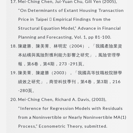
Mei-Ching Chen, Jui-Yuan Chu, Gili Yen (2005),
“On Determinants of Extant Housing Transaction
Price in Taipei  Empirical Findings from the
Structural Equation Model,” Advance in Financial
Planning and Forecasting, Vol. 1, pp 81-100.
陳建勝、陳美菁、林明宏（2004），「我國產險業資
本結構與風險對獲利能力影響之研究」，風險管理學
報，第6卷，第4期，273 -291頁。
陳美菁、陳建勝（2003），「我國高等技職校院辦學
績效之研究」，商管科技季刊，第4卷，第3期，216
-280頁。
Mei-Ching Chen, Richard A. Davis, (2003),
“Inference for Regression Models with Residuals
from a Noninvertible or Nearly Noninvertible MA(1)
Process,” Econometric Theory, submitted.