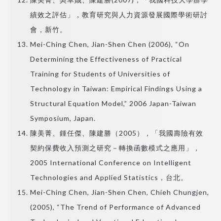
績效之評估」，教育研究與人力資源發展國際學術研討
會，新竹。
Mei-Ching Chen, Jian-Shen Chen (2006), “On
Determining the Effectiveness of Practical
Training for Students of Universities of
Technology in Taiwan: Empirical Findings Using a
Structural Equation Model,” 2006 Japan-Taiwan
Symposium, Japan.
陳美菁、鍾任傑、陳建勝（2005），「我國壽險有效
契約保費收入預測之研究－轉換函數模式之應用」，
2005 International Conference on Intelligent
Technologies and Applied Statistics，台北。
Mei-Ching Chen, Jian-Shen Chen, Chieh Chungjen,
(2005), “The Trend of Performance of Advanced