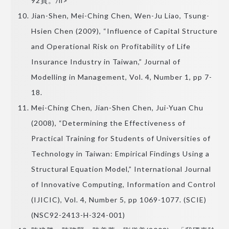
92頁。/li>
Jian-Shen, Mei-Ching Chen, Wen-Ju Liao, Tsung-
Hsien Chen (2009), “Influence of Capital Structure
and Operational Risk on Profitability of Life
Insurance Industry in Taiwan,” Journal of
Modelling in Management, Vol. 4, Number 1, pp 7-
18.
Mei-Ching Chen, Jian-Shen Chen, Jui-Yuan Chu
(2008), “Determining the Effectiveness of
Practical Training for Students of Universities of
Technology in Taiwan: Empirical Findings Using a
Structural Equation Model,” International Journal
of Innovative Computing, Information and Control
(IJICIC), Vol. 4, Number 5, pp 1069-1077. (SCIE)
(NSC92-2413-H-324-001)