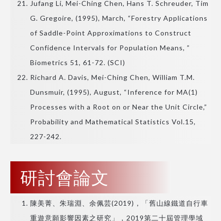
Jufang Li, Mei-Ching Chen, Hans T. Schreuder, Tim
G. Gregoire, (1995), March, “Forestry Applications
of Saddle-Point Approximations to Construct
Confidence Intervals for Population Means, ”
Biometrics 51, 61-72. (SCI)
Richard A. Davis, Mei-Ching Chen, William T.M.
Dunsmuir, (1995), August, “Inference for MA(1)
Processes with a Root on or Near the Unit Circle,”
Probability and Mathematical Statistics Vol.15,
227-242.
研討會論文
陳美菁、朱瑞淵、余佩芸(2019)，「舊山線鐵道自行車
重遊意願影響因素之研究」，2019第二十屆管理學域