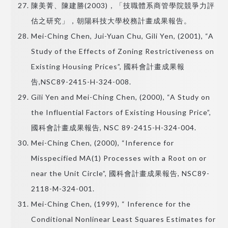
陳美菁、陳建勝(2003)，「技職體系商管學院競爭力評
估之研究」，朝陽科技大學校務計畫成果報告。
Mei-Ching Chen, Jui-Yuan Chu, Gili Yen, (2001), “A
Study of the Effects of Zoning Restrictiveness on
Existing Housing Prices”, 國科會計畫成果報
告,NSC89-2415-H-324-008.
Gili Yen and Mei-Ching Chen, (2000), “A Study on
the Influential Factors of Existing Housing Price”,
國科會計畫成果報告, NSC 89-2415-H-324-004.
Mei-Ching Chen, (2000), “Inference for
Misspecified MA(1) Processes with a Root on or
near the Unit Circle”, 國科會計畫成果報告, NSC89-
2118-M-324-001.
Mei-Ching Chen, (1999), “ Inference for the
Conditional Nonlinear Least Squares Estimates for